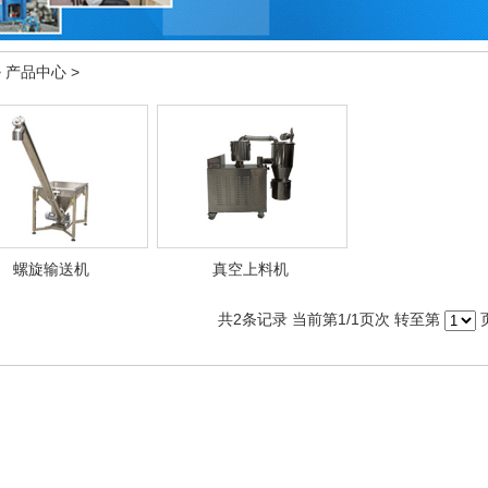
>
产品中心
>
螺旋输送机
真空上料机
共
2
条记录 当前第
1
/1页次 转至第