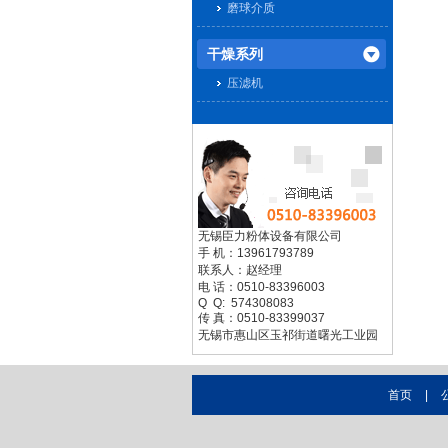
磨球介质
干燥系列
压滤机
联系臣力设备
无锡臣力粉体设备有限公司
手 机：13961793789
联系人：赵经理
电 话：0510-83396003
Q Q: 574308083
传 真：0510-83399037
无锡市惠山区玉祁街道曙光工业园
首页
|