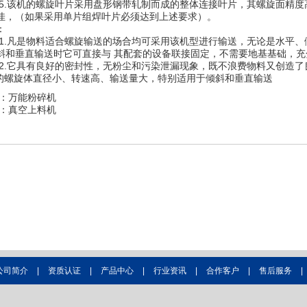
该机的螺旋叶片采用盘形钢带轧制而成的整体连接叶片，其螺旋面精度
佳，（如果采用单片组焊叶片必须达到上述要求）。
：
凡是物料适合螺旋输送的场合均可采用该机型进行输送，无论是水平、
斜和垂直输送时它可直接与 其配套的设备联接固定，不需要地基基础，充
它具有良好的密封性，无粉尘和污染泄漏现象，既不浪费物料又创造了
它的螺旋体直径小、转速高、输送量大，特别适用于倾斜和垂直输送
：万能粉碎机
：真空上料机
公司简介
|
资质认证
|
产品中心
|
行业资讯
|
合作客户
|
售后服务
|