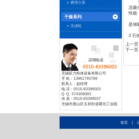
5.
磨球介质
况最
性能
干燥系列
1.
是倾
压滤机
2.
3.
上一页
联系臣力设备
下一页
无锡臣力粉体设备有限公司
手 机：13961793789
联系人：赵经理
电 话：0510-83396003
Q Q: 574308083
传 真：0510-83399037
无锡市惠山区玉祁街道曙光工业园
首页
|