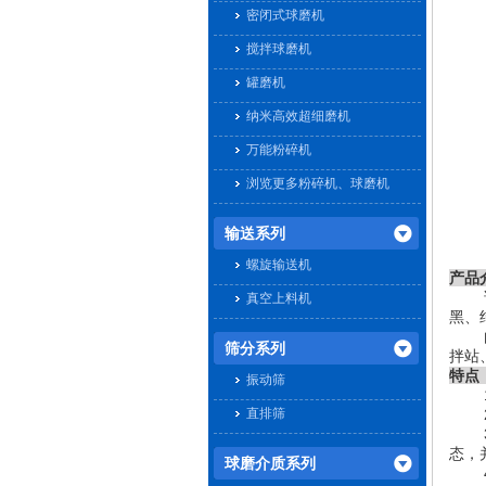
密闭式球磨机
搅拌球磨机
罐磨机
纳米高效超细磨机
万能粉碎机
浏览更多粉碎机、球磨机
输送系列
螺旋输送机
产品
该螺
真空上料机
黑、
由于
筛分系列
拌站
特点
振动筛
1.
直排筛
2.
3.
态，
球磨介质系列
4.