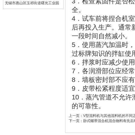
3．检查紧固件是否
无锡市惠山区玉祁街道曙光工业园
全。
4．试车前将捏合机室
后再投入生产。通常
一段时间自然减小。
5．使用蒸汽加温时
过标牌知识的拌缸使
6．拌浆时应减少使
7．各润滑部位应经
8．墙板密封部不应
9．皮带松紧程度适
10．蒸汽管道不允
的可靠性。
上一页：V型混料机与其他混料机的不同
下一页：卧式螺带混合机混合物料有先后