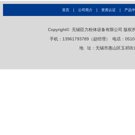
首页
|
公司简介
|
资质认证
|
产品
Copyright
© 无锡臣力粉体设备有限公司 版权
手机：13961793789（赵经理）
电话：0510-
地 址：
无锡市惠山区玉祁街